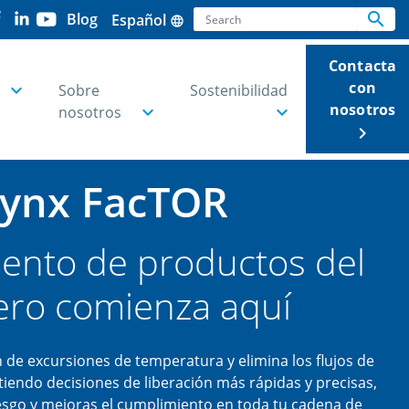
Search
search
Blog
Español
language
Se
Contacta
con
Sobre
Sostenibilidad
nosotros
nosotros
keyboard_arrow_right
ynx FacTOR
iento de productos del
ero comienza aquí
 de excursiones de temperatura y elimina los flujos de
iendo decisiones de liberación más rápidas y precisas,
esgo y mejoras el cumplimiento en toda tu cadena de