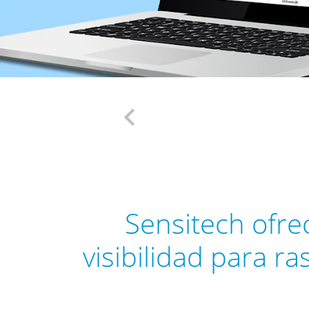
chevron_left
Previous
Sensitech ofre
visibilidad para r