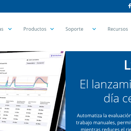
as
Productos
Soporte
Recursos
L
El lanzam
día c
Automatiza la evaluación
trabajo manuales, permit
mientras reduces el ri