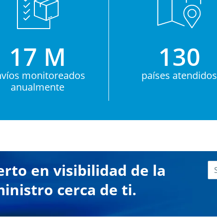
17 M
130
nvíos monitoreados
países atendido
anualmente
to en visibilidad de la
nistro cerca de ti.