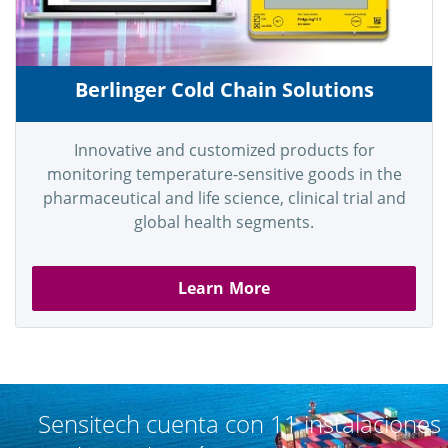
Berlinger Cold Chain Solutions
Innovative and customized products for
monitoring temperature-sensitive goods in the
pharmaceutical and life science, clinical trial and
global health segments.
Learn More
Sensitech cuenta con 11 instalaciones